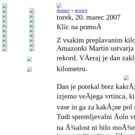
domov
»
novice
torek, 20. marec 2007
Klic na pomoÄ
Z vsakim preplavanim kil
Amazonki Martin ustvarja
rekord. VÄeraj je dan zakl
kilometru.
Dan je potekal brez kakrÅ
izjemo veÄjega vrtinca, ki
vase in ga za kakÅ¡ne pol 
Tudi spremljevalni Äoln vr
na Å¾alost ni bilo moÅ¾n