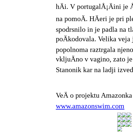
hÄi. V portugalÅ¡Äini je
na pomoÄ. HÄeri je pri p
spodrsnilo in je padla na tl
poÄkodovala. Velika veja 
popolnoma raztrgala nje
vkljuÄno v vagino, zato j
Stanonik kar na ladji izve
VeÄ o projektu Amazonka
www.amazonswim.com