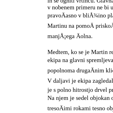
in se ogniti vrtincu. Glavn
v nobenem primeru ne bi us
pravoÄasno v bliÅ¾ino pl
Martinu na pomoÄ priskoÄ
manjÅ¡ega Äolna.
Medtem, ko se je Martin reÅ
ekipa na glavni spremljeval
popolnoma drugaÄnim kli
V daljavi je ekipa zagledal
je s polno hitrostjo drvel p
Na njem je sedel objokan oÄ
tresoÄimi rokami tesno ob