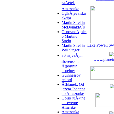
zaÄetek
Amazonke
OglaÅ¡evalska
akcija
Martin Strel in
McDonaldÂ´s
OsnovnoÅ¡olci
o Martinu
Strelu
Lake Powell Sw
Martin Strel in
Will Steger
30 najveÄjih
www.planeto
slovenskih
Å¡portnih
uspehov
Guinnessov
rekord
ÄŒlanek: Od
jezera Johanna
do Amazonke
Obisk juÅ¾ne
in severne
Amerike
Amazonka