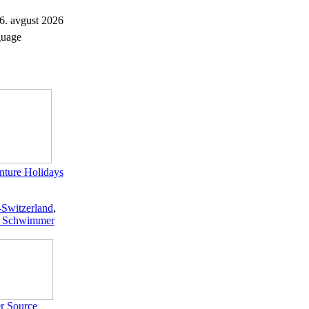
 6. avgust 2026
uage
ture Holidays
-Switzerland
,
 Schwimmer
r Source