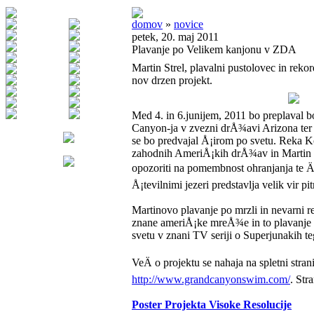
domov
»
novice
petek, 20. maj 2011
Plavanje po Velikem kanjonu v ZDA
Martin Strel, plavalni pustolovec in rekor
nov drzen projekt.
Med 4. in 6.junijem, 2011 bo preplaval 
Canyon-ja v zvezni drÅ¾avi Arizona ter
se bo predvajal Å¡irom po svetu. Reka K
zahodnih AmeriÅ¡kih drÅ¾av in Martin 
opozoriti na pomembnost ohranjanja te Äi
Å¡tevilnimi jezeri predstavlja velik vir pi
Martinovo plavanje po mrzli in nevarni r
znane ameriÅ¡ke mreÅ¾e in to plavanje 
svetu v znani TV seriji o Superjunakih te
VeÄ o projektu se nahaja na spletni stran
http://www.grandcanyonswim.com/
. Str
Poster Projekta Visoke Resolucije