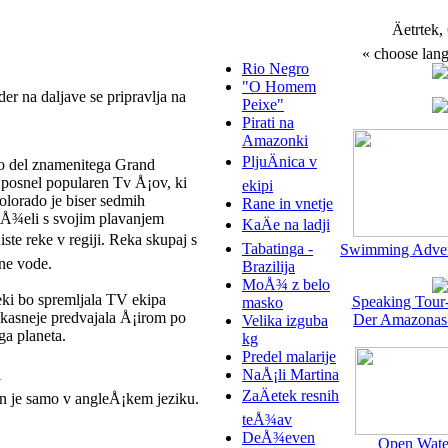
Äetrtek,
« choose lang
Rio Negro
"O Homem
der na daljave se pripravlja na
Peixe"
Pirati na
Amazonki
PljuÄnica v
bo del znamenitega Grand
 posnel popularen Tv Å¡ov, ki
ekipi
olorado je biser sedmih
Rane in vnetje
Å¾eli s svojim plavanjem
KaÄe na ladji
ste reke v regiji. Reka skupaj s
Tabatinga -
Swimming Adven
tne vode.
Brazilija
MoÅ¾ z belo
eki bo spremljala TV ekipa
Speaking Tour
masko
kasneje predvajala Å¡irom po
Der Amazonas
Velika izguba
ga planeta.
kg
Predel malarije
i
NaÅ¡li Martina
ZaÄetek resnih
an je samo v angleÅ¡kem jeziku.
teÅ¾av
DeÅ¾even
Open Wate