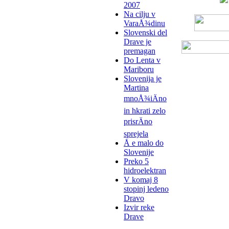
2007
Na cilju v
VaraÅ¾dinu
Slovenski del
Drave je
premagan
Do Lenta v
Mariboru
Slovenija je
Martina
mnoÅ¾iÄno
in hkrati zelo
prisrÄno
sprejela
Å e malo do
Slovenije
Preko 5
hidroelektran
V komaj 8
stopinj ledeno
Dravo
Izvir reke
Drave