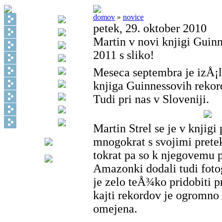
domov
»
novice
petek, 29. oktober 2010
Martin v novi knjigi Guin
2011 s sliko!
Meseca septembra je izÅ¡
knjiga Guinnessovih rekor
Tudi pri nas v Sloveniji.
Martin Strel se je v knjigi
mnogokrat s svojimi prete
tokrat pa so k njegovemu 
Amazonki dodali tudi fotog
je zelo teÅ¾ko pridobiti pr
kajti rekordov je ogromno 
omejena.