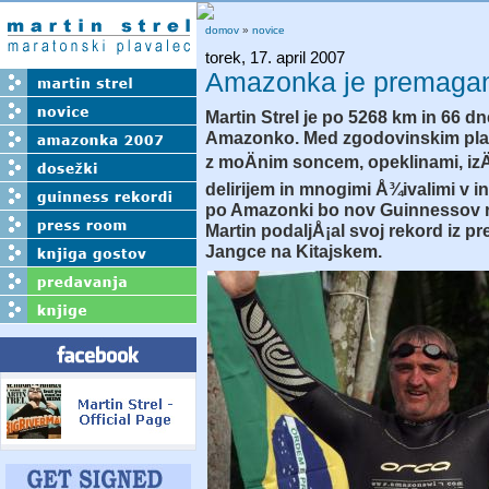
domov
»
novice
torek, 17. april 2007
Amazonka je premaga
Martin Strel je po 5268 km in 66 d
Amazonko. Med zgodovinskim plav
z moÄnim soncem, opeklinami, izÄ
delirijem in mnogimi Å¾ivalimi v in
po Amazonki bo nov Guinnessov re
Martin podaljÅ¡al svoj rekord iz pre
Jangce na Kitajskem.