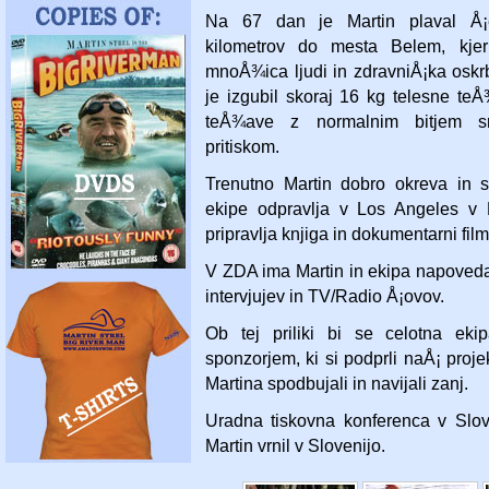
Na 67 dan je Martin plaval Å¡
kilometrov do mesta Belem, kjer
mnoÅ¾ica ljudi in zdravniÅ¡ka osk
je izgubil skoraj 16 kg telesne teÅ
teÅ¾ave z normalnim bitjem sr
pritiskom.
Trenutno Martin dobro okreva in 
ekipe odpravlja v Los Angeles v Ka
pripravlja knjiga in dokumentarni film
V ZDA ima Martin in ekipa napoved
intervjujev in TV/Radio Å¡ovov.
Ob tej priliki bi se celotna eki
sponzorjem, ki si podprli naÅ¡ proje
Martina spodbujali in navijali zanj.
Uradna tiskovna konferenca v Slov
Martin vrnil v Slovenijo.