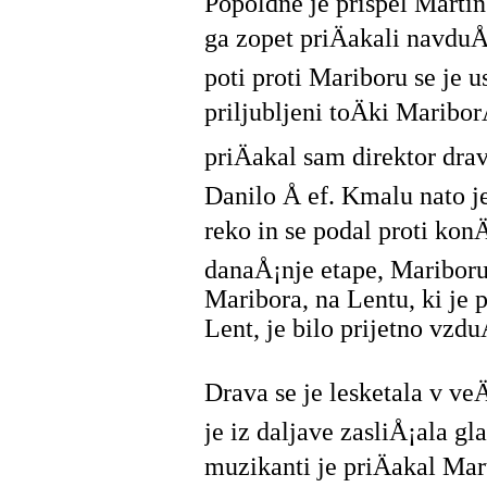
Popoldne je prispel Marti
ga zopet priÄakali navdu
poti proti Mariboru se je u
priljubljeni toÄki Maribor
priÄakal sam direktor dra
Danilo Å ef. Kmalu nato j
reko in se podal proti kon
danaÅ¡nje etape, Maribor
Maribora, na Lentu, ki je p
Lent, je bilo prijetno vzdu
Drava se je lesketala v ve
je iz daljave zasliÅ¡ala g
muzikanti je priÄakal Mar