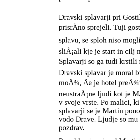
Dravski splavarji pri Gost
prisrÄno sprejeli. Tuji gost
splavu, se sploh niso mogli
sliÅ¡ali kje je start in cil
Splavarji so ga tudi krstili
Dravski splavar je moral bi
moÅ¾, Äe je hotel preÅ¾i
neustraÅ¡ne ljudi kot je Ma
v svoje vrste. Po malici, ki
splavarji se je Martin pon
vodo Drave. Ljudje so mu 
pozdrav.