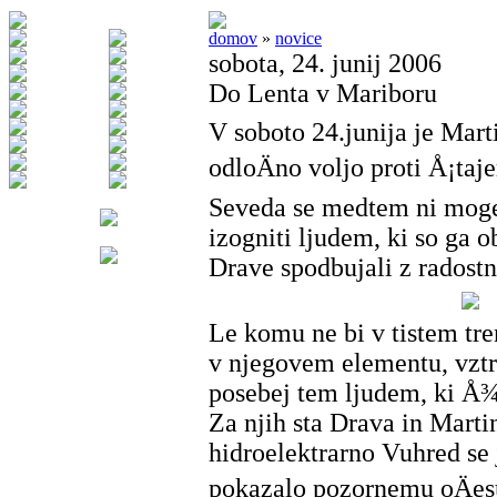
domov
»
novice
sobota, 24. junij 2006
Do Lenta v Mariboru
V soboto 24.junija je Mart
odloÄno voljo proti Å¡taje
Seveda se medtem ni mogel
izogniti ljudem, ki so ga 
Drave spodbujali z radostn
Le komu ne bi v tistem tre
v njegovem elementu, vztr
posebej tem ljudem, ki Å¾
Za njih sta Drava in Marti
hidroelektrarno Vuhred se
pokazalo pozornemu oÄes