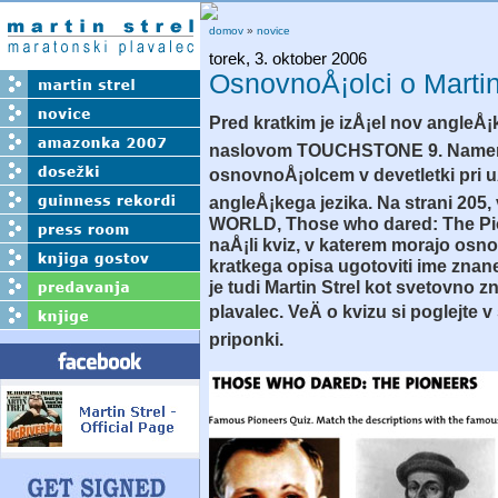
domov
»
novice
torek, 3. oktober 2006
OsnovnoÅ¡olci o Martin
Pred kratkim je izÅ¡el nov angleÅ¡k
naslovom TOUCHSTONE 9. Namen
osnovnoÅ¡olcem v devetletki pri u
angleÅ¡kega jezika. Na strani 205,
WORLD, Those who dared: The Pi
naÅ¡li kviz, v katerem morajo osno
kratkega opisa ugotoviti ime znan
je tudi Martin Strel kot svetovno 
plavalec. VeÄ o kvizu si poglejte v
priponki.