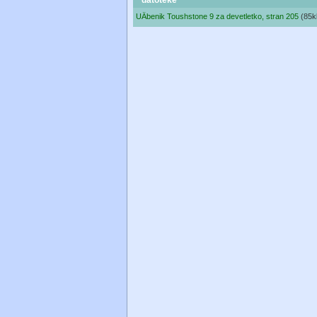
datoteke
UÄbenik Toushstone 9 za devetletko, stran 205
(85k