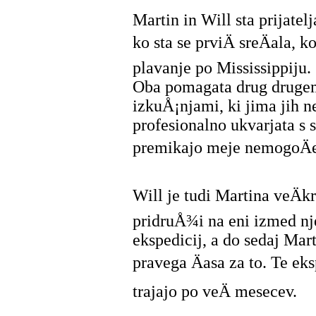
Martin in Will sta prijatel
ko sta se prviÄ sreÄala, k
plavanje po Mississippiju.
Oba pomagata drug drugem
izkuÅ¡njami, ki jima jih 
profesionalno ukvarjata s 
premikajo meje nemogoÄ
Will je tudi Martina veÄkr
pridruÅ¾i na eni izmed nj
ekspedicij, a do sedaj Mar
pravega Äasa za to. Te ek
trajajo po veÄ mesecev.