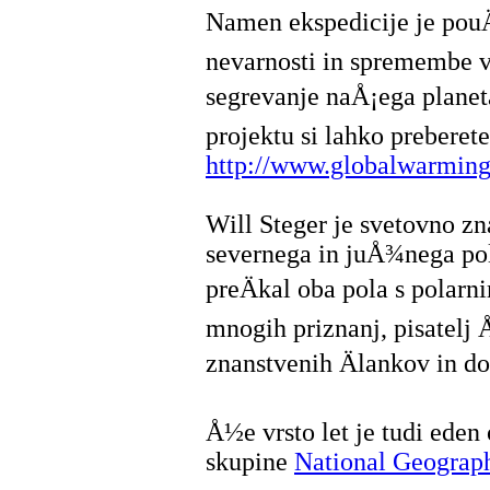
Namen ekspedicije je pouÄ
nevarnosti in spremembe v
segrevanje naÅ¡ega planet
projektu si lahko preberete
http://www.globalwarmin
Will Steger je svetovno zn
severnega in juÅ¾nega pola.
preÄkal oba pola s polarni
mnogih priznanj, pisatelj Å
znanstvenih Älankov in d
Å½e vrsto let je tudi eden
skupine
National Geograph