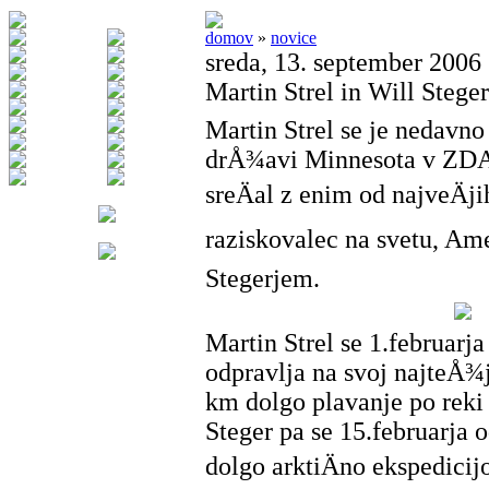
domov
»
novice
sreda, 13. september 2006
Martin Strel in Will Steger
Martin Strel se je nedavno
drÅ¾avi Minnesota v ZDA,
sreÄal z enim od najveÄji
raziskovalec na svetu, Am
Stegerjem.
Martin Strel se 1.februarja
odpravlja na svoj najteÅ¾j
km dolgo plavanje po reki
Steger pa se 15.februarja 
dolgo arktiÄno ekspedicijo