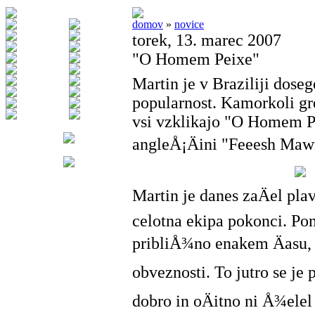
domov
»
novice
torek, 13. marec 2007
"O Homem Peixe"
Martin je v Braziliji dose
popularnost. Kamorkoli gre
vsi vzklikajo "O Homem Pe
angleÅ¡Äini "Feeesh Maw
Martin je danes zaÄel plav
celotna ekipa pokonci. Pon
pribliÅ¾no enakem Äasu, 
obveznosti. To jutro se je 
dobro in oÄitno ni Å¾elel 