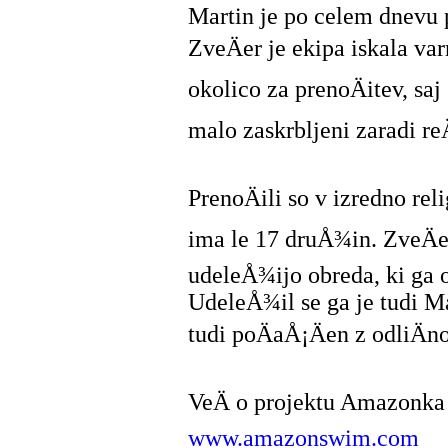
Martin je po celem dnevu 
ZveÄer je ekipa iskala va
okolico za prenoÄitev, saj
malo zaskrbljeni zaradi re
PrenoÄili so v izredno rel
ima le 17 druÅ¾in. ZveÄer
udeleÅ¾ijo obreda, ki ga o
UdeleÅ¾il se ga je tudi Mar
tudi poÄaÅ¡Äen z odliÄn
VeÄ o projektu Amazonka
www.amazonswim.com