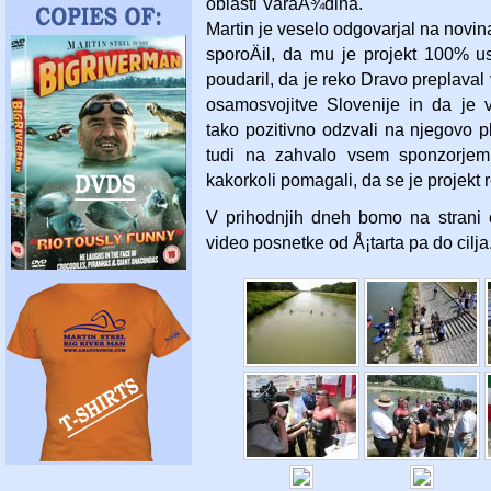
oblasti VaraÅ¾dina.
Martin je veselo odgovarjal na novin
sporoÄil, da mu je projekt 100% u
poudaril, da je reko Dravo preplaval 
osamosvojitve Slovenije in da je v
tako pozitivno odzvali na njegovo p
tudi na zahvalo vsem sponzorjem 
kakorkoli pomagali, da se je projekt re
V prihodnjih dneh bomo na strani o
video posnetke od Å¡tarta pa do cilja