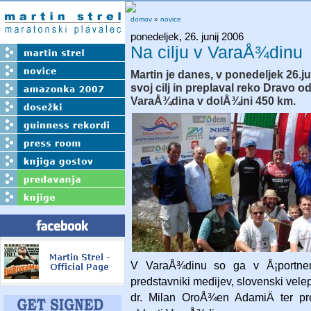
domov
»
novice
ponedeljek, 26. junij 2006
Na cilju v VaraÅ¾dinu
Martin je danes, v ponedeljek 26.jun
svoj cilj in preplaval reko Dravo od
VaraÅ¾dina v dolÅ¾ini 450 km.
V VaraÅ¾dinu so ga v Å¡portnem 
predstavniki medijev, slovenski vele
dr. Milan OroÅ¾en AdamiÄ ter pr