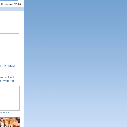
, 8. avgust 2026
re Holidays
witzerland
,
Schwimmer
Source