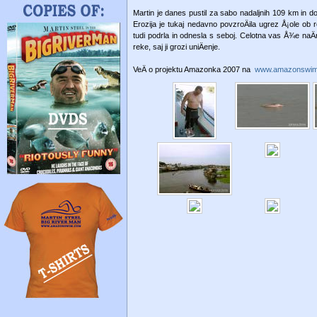
Martin je danes pustil za sabo nadaljnih 109 km in d
Erozija je tukaj nedavno povzroÄila ugrez Å¡ole ob 
tudi podrla in odnesla s seboj. Celotna vas Å¾e naÄrt
reke, saj ji grozi uniÄenje.
VeÄ o projektu Amazonka 2007 na
www.amazonswi