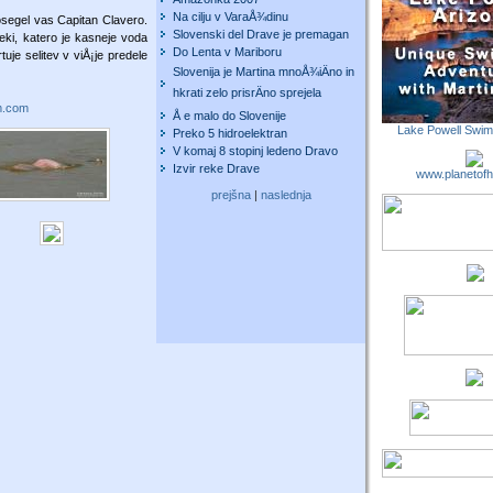
Na cilju v VaraÅ¾dinu
osegel vas Capitan Clavero.
Slovenski del Drave je premagan
reki, katero je kasneje voda
Do Lenta v Mariboru
uje selitev v viÅ¡je predele
Slovenija je Martina mnoÅ¾iÄno in
hkrati zelo prisrÄno sprejela
m.com
Å e malo do Slovenije
Lake Powell Swi
Preko 5 hidroelektran
V komaj 8 stopinj ledeno Dravo
Izvir reke Drave
www.planetofh
prejšna
|
naslednja