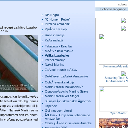
sobota
« choose language
Rio Negro
"O Homem Peixe"
Pirati na Amazonki
¡i recept za hitro izgubo
PljuÄnica v ekipi
zonki.
Rane in vnetje
KaÄe na ladji
Tabatinga - Brazilija
MoÅ¾ z belo masko
Velika izguba kg
Predel malarije
NaÅ¡li Martina
Swimming Adventu
ZaÄetek resnih teÅ¾av
DeÅ¾even zaÄetek Amazonke
Speaking Tour-S
Der Amazonas 
OglaÅ¡evalska akcija
Martin Strel in McDonaldÂ´s
OsnovnoÅ¡olci o Martinu Strelu
Martin Strel in Will Steger
ogramov, kar je veliko veÄ v
tin tehtal kar 115 kg, danes
30 najveÄjih slovenskih Å¡portnih
log za zaskrbljenost ali je
uspehov
 teÅ¾e. NamreÄ Martin se na
Guinnessov rekord
Open Water 
i temperaturami dan za dnem,
ÄŒlanek: Od jezera Johanna do
Amazonke
 vroÄina povzroÄata tudi
Obisk juÅ¾ne in severne Amerike
Amazonka 2007