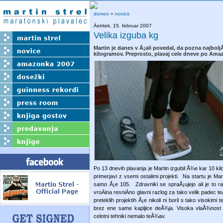
domov
»
novice
Äetrtek, 15. februar 2007
Velika izguba kg
Martin je danes v Å¡ali povedal, da pozna najboljÅ
kilogramov. Preprosto, plavaj cele dneve po Ama
Po 13 dnevih plavanja je Martin izgubil Å¾e kar 10 kil
primerjavi z vsemi ostalimi projekti. Na startu je Mar
samo Å¡e 105. Zdravniki se spraÅ¡ujejo ali je to raz
vroÄina resniÄno glavni razlog za tako velik padec
preteklih projektih Å¡e nikoli ni boril s tako visokim
brez ene same kapljice deÅ¾ja. Visoka vlaÅ¾nost in
celotni tehniki nemalo teÅ¾av.