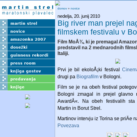
domov
»
novice
nedelja, 20. junij 2010
Big river man prejel n
filmskem festivalu v Bo
Film MoÅ¾, ki je premagal Amazon
predstavil na 2 mednarodnih filmsk
Italiji.
Prvi je bil ekoloÅ¡ki festival
Cinem
drugi pa
Biografilm
v Bologni.
Film se je na obeh festival potego
Bologni zmagal in prejel glavno
AwardÂ«. Na obeh festivalih sta 
Martin in Borut Strel.
Martinov intervju iz Torina se priÄe n
Povezava