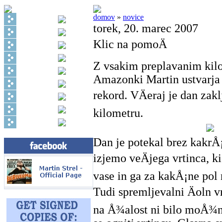
domov
»
novice
torek, 20. marec 2007
Klic na pomoÄ
Z vsakim preplavanim kil
Amazonki Martin ustvarja
rekord. VÄeraj je dan zakl
kilometru.
Dan je potekal brez kakrÅ
izjemo veÄjega vrtinca, ki
vase in ga za kakÅ¡ne pol 
Tudi spremljevalni Äoln vr
na Å¾alost ni bilo moÅ¾n