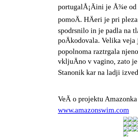
portugalÅ¡Äini je Å¾e od 
pomoÄ. HÄeri je pri plez
spodrsnilo in je padla na tl
poÄkodovala. Velika veja 
popolnoma raztrgala nje
vkljuÄno v vagino, zato j
Stanonik kar na ladji izve
VeÄ o projektu Amazonka
www.amazonswim.com