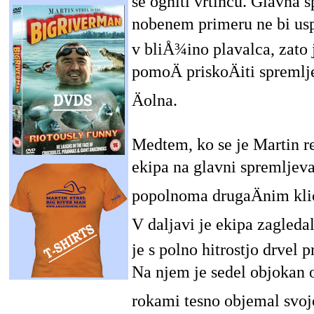
se ogniti vrtincu. Glavna 
nobenem primeru ne bi usp
v bliÅ¾ino plavalca, zato
pomoÄ priskoÄiti spreml
Äolna.
Medtem, ko se je Martin reÅ
ekipa na glavni spremljeval
popolnoma drugaÄnim kli
V daljavi je ekipa zagledal
je s polno hitrostjo drvel p
Na njem je sedel objokan oÄ
rokami tesno objemal svojo