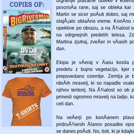
drgnenje plavalne obleke v kole
povzroÄa rane, saj se obleka ka
Martin se sicer poÄuti dobro, saj 
olajÅ¡alo oblaÄno vreme. KonÄno 
opekline po obrazu, a na Å¾alost s
na odrgnejnih predelih telesa. Zd
Martina zjutraj, zveÄer in vÄasih p
dan.
Ekipa je vÄeraj v Äasu kosila 
predelu z bujno vegetacijo, kjer s
prepovedano ozemlje. Zemlja je b
rdeÄih mravelj, ki so napadle vsake
njihov teritorij. Na Å¾alost so ob
prinesli ogromno mravelj na ladjo, k
celi dan.
Na veÄerji po konÄanem plav
pridruÅ¾enih Älanov posadke vpr
se danes poÄuti. No, tisti, ki je kdaj