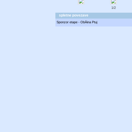
1/2
spletne povezave
Sponzor etape - ObÄina Ptuj