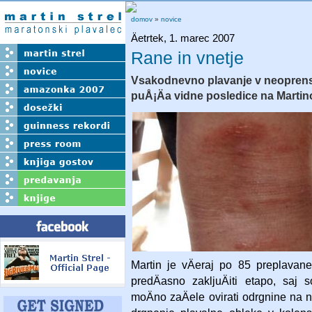
domov
»
novice
Äetrtek, 1. marec 2007
Rane in vnetje
Vsakodnevno plavanje v neoprens
puÅ¡Äa vidne posledice na Martin
Martin je vÄeraj po 85 preplavan
predÄasno zakljuÄiti etapo, saj 
moÄno zaÄele ovirati odrgnine na