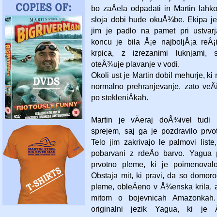
bo zaÄela odpadati in Martin lahk
sloja dobi hude okuÅ¾be. Ekipa je
jim je padlo na pamet pri ustvarj
koncu je bila Å¡e najboljÅ¡a reÅ
krpica, z izrezanimi luknjami, 
oteÅ¾uje plavanje v vodi.
Okoli ust je Martin dobil mehurje, k
normalno prehranjevanje, zato veÄ
po stekleniÄkah.
Martin je vÄeraj doÅ¾ivel tudi
sprejem, saj ga je pozdravilo pr
Telo jim zakrivajo le palmovi list
pobarvani z rdeÄo barvo. Yagua 
prvotno pleme, ki je poimenoval
Obstaja mit, ki pravi, da so domor
pleme, obleÄeno v Å¾enska krila, a
mitom o bojevnicah Amazonkah.
originalni jezik Yagua, ki je