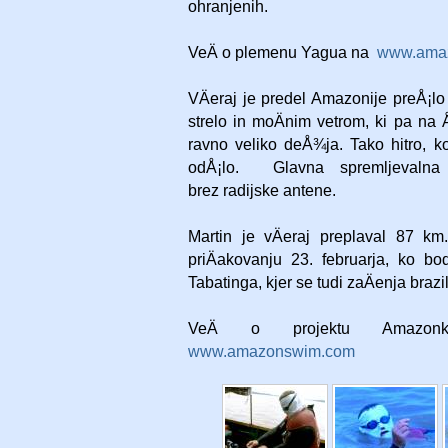
ohranjenih.
VeÄ o plemenu Yagua na
www.amaz
VÄeraj je predel Amazonije preÅ¡lo
strelo in moÄnim vetrom, ki pa na 
ravno veliko deÅ¾ja. Tako hitro, kot
odÅ¡lo. Glavna spremljevalna 
brez radijske antene.
Martin je vÄeraj preplaval 87 k
priÄakovanju 23. februarja, ko bo
Tabatinga, kjer se tudi zaÄenja brazi
VeÄ o projektu Amazo
www.amazonswim.com