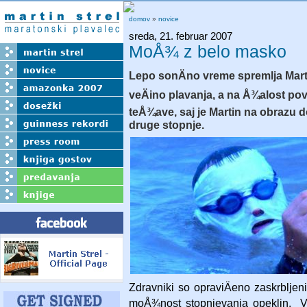
domov
»
novice
sreda, 21. februar 2007
MoÅ¾ z belo masko
Lepo sonÄno vreme spremlja Mart
veÄino plavanja, a na Å¾alost pov
teÅ¾ave, saj je Martin na obrazu d
druge stopnje.
Zdravniki so opraviÄeno zaskrbljeni
moÅ¾nost stopnjevanja opeklin. V