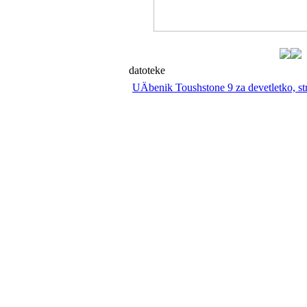
datoteke
UÄbenik Toushstone 9 za devetletko, st