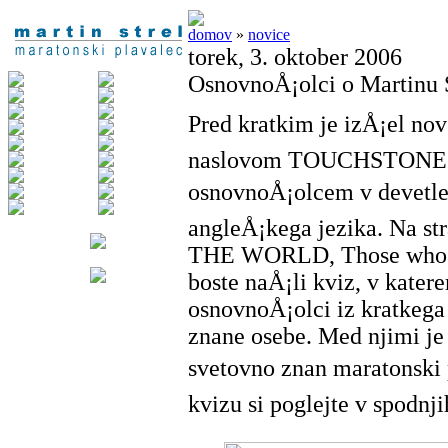
domov
»
novice
torek, 3. oktober 2006
OsnovnoÅ¡olci o Martinu 
Pred kratkim je izÅ¡el nov
naslovom TOUCHSTONE 9
osnovnoÅ¡olcem v devetlet
angleÅ¡kega jezika. Na str
THE WORLD, Those who d
boste naÅ¡li kviz, v kate
osnovnoÅ¡olci iz kratkega
znane osebe. Med njimi je 
svetovno znan maratonski 
kvizu si poglejte v spodnji