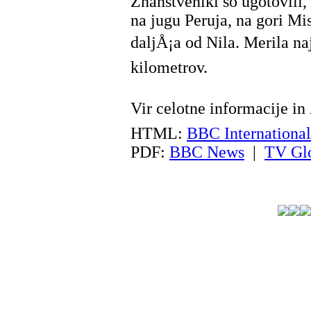
Znanstveniki so ugotovili,
na jugu Peruja, na gori Mi
daljÅ¡a od Nila. Merila na
kilometrov.
Vir celotne informacije in 
HTML:
BBC International
PDF:
BBC News
|
TV Glo