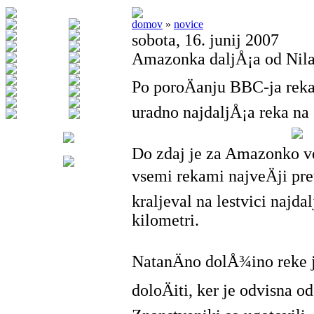
domov
»
novice
sobota, 16. junij 2007
Amazonka daljÅ¡a od Nil
Po poroÄanju BBC-ja rek
uradno najdaljÅ¡a reka na 
Do zdaj je za Amazonko v
vsemi rekami najveÄji pre
kraljeval na lestvici najda
kilometri.
NatanÄno dolÅ¾ino reke 
doloÄiti, ker je odvisna od