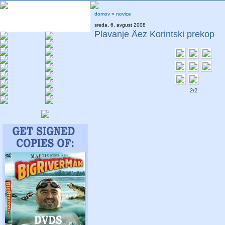
domov
»
novice
sreda, 6. avgust 2008
Plavanje Äez Korintski prekop
2/2