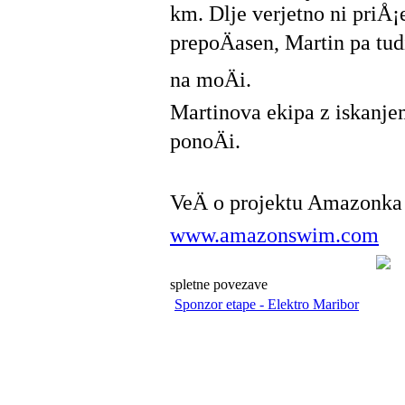
km. Dlje verjetno ni priÅ¡e
prepoÄasen, Martin pa tud
na moÄi.
Martinova ekipa z iskanjem
ponoÄi.
VeÄ o projektu Amazonka
www.amazonswim.com
spletne povezave
Sponzor etape - Elektro Maribor