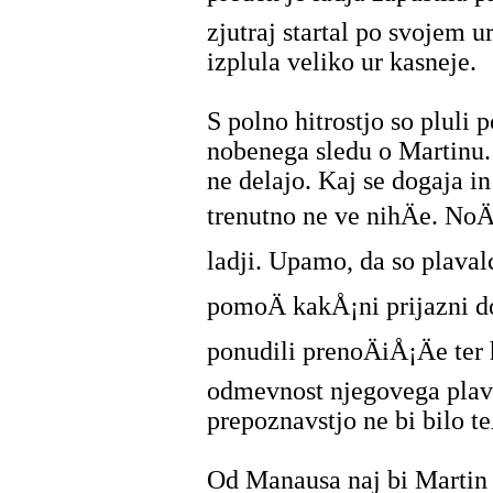
zjutraj startal po svojem ur
izplula veliko ur kasneje.
S polno hitrostjo so pluli 
nobenega sledu o Martinu.
ne delajo. Kaj se dogaja in
trenutno ne ve nihÄe. NoÄ
ladji. Upamo, da so plavalc
pomoÄ kakÅ¡ni prijazni d
ponudili prenoÄiÅ¡Äe ter
odmevnost njegovega plav
prepoznavstjo ne bi bilo 
Od Manausa naj bi Martin 