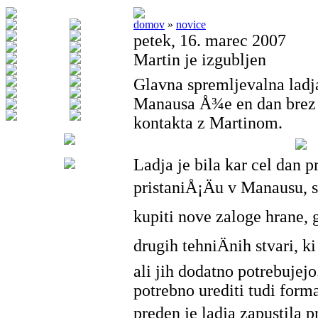
domov
»
novice
petek, 16. marec 2007
Martin je izgubljen
Glavna spremljevalna ladj
Manausa Å¾e en dan brez
kontakta z Martinom.
Ladja je bila kar cel dan p
pristaniÅ¡Äu v Manausu, s
kupiti nove zaloge hrane, g
drugih tehniÄnih stvari, ki
ali jih dodatno potrebujejo
potrebno urediti tudi forma
preden je ladja zapustila p