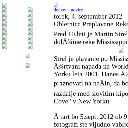
domov
»
novice
torek, 4. september 2012
Obletnica Preplavane Reke
Pred 10.leti je Martin Stre
dolÅ¾ine reke Mississipp
Strel je plavanje po Missis
Å¾rtvam napada na World
Yorku leta 2001. Danes Å¾
praznovati na naÄin, da b
razdalje med slovitim kip
Cove" v New Yorku.
Å tart bo 5.sept, 2012 ob 9
fotografi ste vljudno vablj