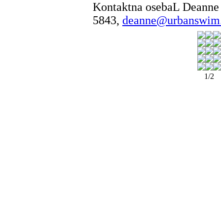
Kontaktna osebaL Deanne 
5843,
deanne@urbanswim
1/2