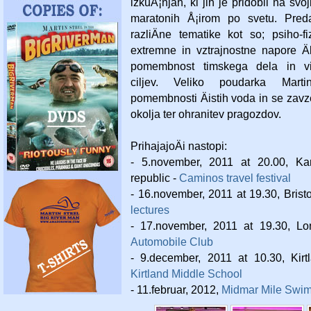
izkuÅ¡njah, ki jih je pridobil na svoj
maratonih Å¡irom po svetu. Preda
razliÄne tematike kot so; psiho-f
extremne in vztrajnostne napore Ä
pomembnost timskega dela in vis
ciljev. Veliko poudarka Mart
pomembnosti Äistih voda in se zav
okolja ter ohranitev pragozdov.
PrihajajoÄi nastopi:
- 5.november, 2011 at 20.00, Ka
republic -
Caminos travel festival
- 16.november, 2011 at 19.30, Brist
lectures
- 17.november, 2011 at 19.30, L
Automobile Club
- 9.december, 2011 at 10.30, Kir
Kirtland Middle School
- 11.februar, 2012,
Midmar Mile Swi