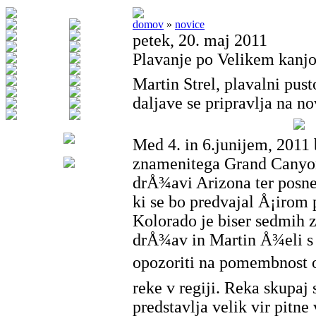
domov
»
novice
petek, 20. maj 2011
Plavanje po Velikem kan
Martin Strel, plavalni pust
daljave se pripravlja na no
Med 4. in 6.junijem, 2011 
znamenitega Grand Canyon
drÅ¾avi Arizona ter posne
ki se bo predvajal Å¡irom 
Kolorado je biser sedmih
drÅ¾av in Martin Å¾eli s
opozoriti na pomembnost oh
reke v regiji. Reka skupaj 
predstavlja velik vir pitne