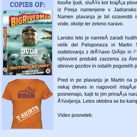
tisoÄe ljudi, sluÅ¾i kot krajÅ¡a plo
iz Pireja namenjene v Jadransko
Namen plavanja je bil ozavestiti in
vode, okolje ter zeleno naravo.
Lansko leto je namreÄ zaradi hud
velik del Peloponeza in Martin 
sodelovanju z drÅ¾avo GrÄijo in
P
njihovimi produkti zavzema za Äi
obnovo gozdov in ostalih pogorelih p
Pred in po plavanju je Martin na p
nekaj dreves in nagovoril mlajÅ¡e
posnemajo, kajti to jim prinaÅ¡a nar
Å¾ivljenja. Letos oktobra se bo kam
Video posnetek: