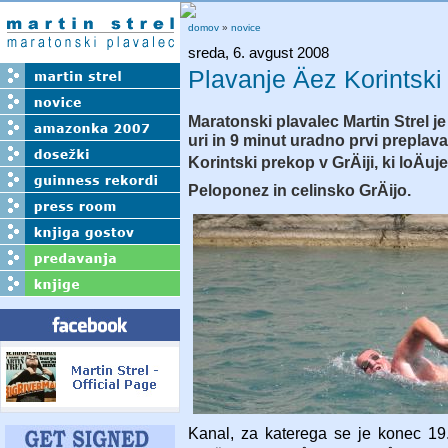
domov
»
novice
sreda, 6. avgust 2008
Plavanje Äez Korintski
Maratonski plavalec Martin Strel je 
uri in 9 minut uradno prvi preplava
Korintski prekop v GrÄiji, ki loÄuj
Peloponez in celinsko GrÄijo.
Kanal, za katerega se je konec 19.