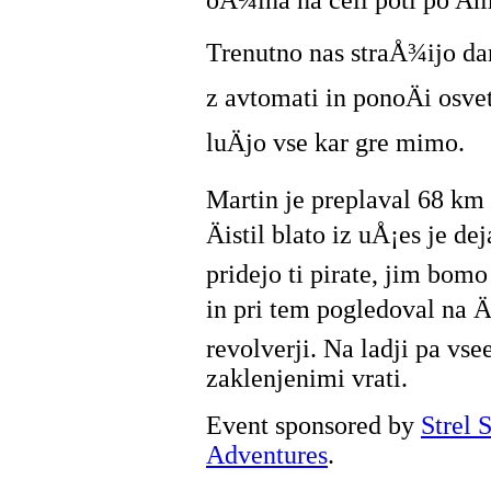
oÅ¾ina na celi poti po A
Trenutno nas straÅ¾ijo da
z avtomati in ponoÄi osve
luÄjo vse kar gre mimo.
Martin je preplaval 68 km 
Äistil blato iz uÅ¡es je d
pridejo ti pirate, jim bo
in pri tem pogledoval na Ä
revolverji. Na ladji pa vs
zaklenjenimi vrati.
Event sponsored by
Strel
Adventures
.