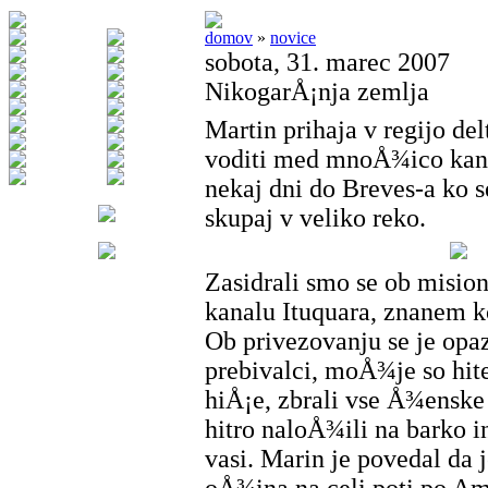
domov
»
novice
sobota, 31. marec 2007
NikogarÅ¡nja zemlja
Martin prihaja v regijo de
voditi med mnoÅ¾ico kana
nekaj dni do Breves-a ko se
skupaj v veliko reko.
Zasidrali smo se ob mision
kanalu Ituquara, znanem 
Ob privezovanju se je opa
prebivalci, moÅ¾je so hite
hiÅ¡e, zbrali vse Å¾enske 
hitro naloÅ¾ili na barko in
vasi. Marin je povedal da 