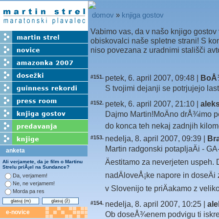
domov
»
knjiga gostov
Vabimo vas, da v našo knjigo gostov v
obiskovalci naše spletne strani! S ko
niso povezana z uradnimi stališči avto
#151.
petek, 6. april 2007, 09:48 |
BoÅ
S tvojimi dejanji se potrjujejo la
#152.
petek, 6. april 2007, 21:10 |
alek
Dajmo Martin!MoÄno drÅ¾imo pest
do konca teh nekaj zadnjih kilome
#153.
nedelja, 8. april 2007, 09:39 |
Br
Martin radgonski potapljaÄi - GA-P
anketa
Äestitamo za neverjeten uspeh. 
Ali verjamete, da je film o Martinu
Strelu priÅ¡el na Sundance?
nadÄloveÅ¡ke napore in doseÄi za
Da, verjamem!
Ne, ne verjamem!
v Slovenijo te priÄakamo z veli
Morda pa res
#154.
nedelja, 8. april 2007, 10:25 |
ale
e-novice
Ob doseÅ¾enem podvigu ti iskreno