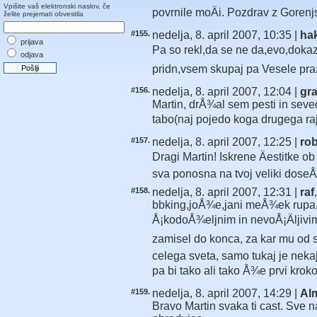
Vpišite vaš elektronski naslov, če
povrnile moÄi. Pozdrav z Gorenj
želite prejemati obvestila
#155.
nedelja, 8. april 2007, 10:35 |
ha
prijava
Pa so rekl,da se ne da,evo,dokazo
odjava
pridn,vsem skupaj pa Vesele pra
#156.
nedelja, 8. april 2007, 12:04 |
gra
Martin, drÅ¾al sem pesti in seved
tabo(naj pojedo koga drugega raj
#157.
nedelja, 8. april 2007, 12:25 |
ro
Dragi Martin! Iskrene Äestitke 
sva ponosna na tvoj veliki dose
#158.
nedelja, 8. april 2007, 12:31 |
raf
bbking,joÅ¾e,jani meÅ¾ek rupa,fr
Å¡kodoÅ¾eljnim in nevoÅ¡Äljivim
zamisel do konca, za kar mu od src
celega sveta, samo tukaj je nekaj
pa bi tako ali tako Å¾e prvi krokod
#159.
nedelja, 8. april 2007, 14:29 |
Alm
Bravo Martin svaka ti cast. Sve n