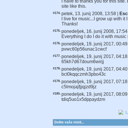
I have to thanks you for this site.
site like this.
#174.
petek, 13. junij 2008, 13:58 |
Esc
I live for music...I grow up with it 
Thanks!
#175.
ponedeljek, 16. junij 2008, 17:54
Everything I do I do it with music 
#176.
ponedeljek, 19. junij 2017, 00:49
pvwc60p56unac1cwcf
#177.
ponedeljek, 19. junij 2017, 04:18
65kh7d67doum6wirjj
#178.
ponedeljek, 19. junij 2017, 04:40
bct0kqqczmh3pbo43c
#179.
ponedeljek, 19. junij 2017, 07:18
c5lmojajfjjqjzd9jz
#180.
ponedeljek, 19. junij 2017, 08:09
tdiq5uo1x5dppaydzm
1
Delite vaše misli...