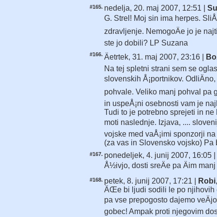
#165.
nedelja, 20. maj 2007, 12:51 |
Su
G. Strel! Moj sin ima herpes. Sli
zdravljenje. NemogoÄe jo je najti 
ste jo dobili? LP Suzana
#166.
Äetrtek, 31. maj 2007, 23:16 |
Bo
Na tej spletni strani sem se ogl
slovenskih Å¡portnikov. OdliÄno,
pohvale. Veliko manj pohval pa gr
in uspeÅ¡ni osebnosti vam je naj
Tudi to je potrebno sprejeti in n
moti naslednje. Izjava, .... slove
vojske med vaÅ¡imi sponzorji na s
(za vas in Slovensko vojsko) Pa
#167.
ponedeljek, 4. junij 2007, 16:05 
Å½ivjo, dosti sreÄe pa Äim manj
#168.
petek, 8. junij 2007, 17:21 |
Robi
ÄŒe bi ljudi sodili le po njihovi
pa vse prepogosto dajemo veÄjo 
gobec! Ampak proti njegovim do