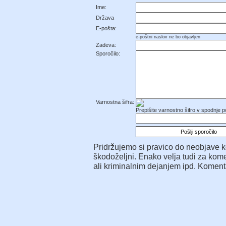
Ime:
Država
E-pošta:
e-poštni naslov ne bo objavljen
Zadeva:
Sporočilo:
Varnostna šifra:
Prepišite varnostno šifro v spodnje po
Pridržujemo si pravico do neobjave kom
škodoželjni. Enako velja tudi za komen
ali kriminalnim dejanjem ipd. Komenta