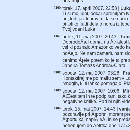
obradujes.
#160.
torek, 17. april 2007, 22:53 |
Luk
Ti si moj idol, odkar spremljam t
ne, tudi jaz ti pravim da se nauci
bi toliko ljudi delalo norca iz te
Tvoj vdani Luka
#161.
petek, 11. maj 2007, 20:43 |
Tom
DobrodoÅ¡el doma, na Å¾alost bo
vsi ki poznajo Amazonko vedo kaj 
hoÄejo. Ne nam zamerit, nam sl
cenimo Å¡ele potem ko je to prep
Janeira Tomaz&Andrea&Clara
#162.
sobota, 12. maj 2007, 03:28 |
Fra
Kontaktiraj me po mailu sem v L
mnogih, ki ti lahko pomagajo. Pla
#163.
sobota, 12. maj 2007, 10:06 |
Mi
ÄŒestitam in te podpiram, tako 
negativne kritike. Rad bi njih vid
#164.
torek, 15. maj 2007, 14:43 |
vanj
pozdravlje pri Å¡portni moram pre
Å¡portu kaj napiÅ¡eÅ¡ in se pred
potrebujem do Äetrtka dne 17.5.200