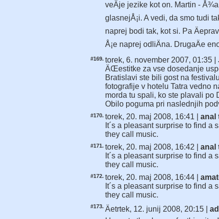
veÄje jezike kot on. Martin - Å¾
glasnejÅ¡i. A vedi, da smo tudi ta
naprej bodi tak, kot si. Pa Äepra
Å¡e naprej odliÄna. DrugaÄe eno
#169.
torek, 6. november 2007, 01:35 |
ÄŒestitke za vse dosedanje uspe
Bratislavi ste bili gost na festiv
fotografije v hotelu Tatra vedno n
morda tu spali, ko ste plavali p
Obilo poguma pri naslednjih podv
#170.
torek, 20. maj 2008, 16:41 |
anal
It´s a pleasant surprise to find 
they call music.
#171.
torek, 20. maj 2008, 16:42 |
anal
It´s a pleasant surprise to find 
they call music.
#172.
torek, 20. maj 2008, 16:44 |
amat
It´s a pleasant surprise to find 
they call music.
#173.
Äetrtek, 12. junij 2008, 20:15 |
ad