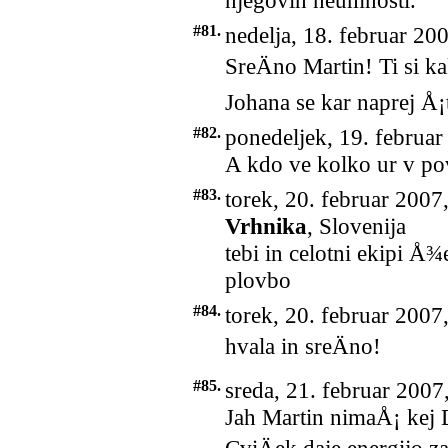
njegovih neumnosti.
#81.
nedelja, 18. februar 20
SreÄno Martin! Ti si k
Johana se kar naprej Å¡t
#82.
ponedeljek, 19. februar
A kdo ve kolko ur v po
#83.
torek, 20. februar 2007
Vrhnika
, Slovenija
tebi in celotni ekipi Å¾
plovbo
#84.
torek, 20. februar 2007
hvala in sreÄno!
#85.
sreda, 21. februar 2007
Jah Martin nimaÅ¡ kej