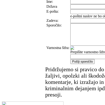
Ime:
Država
E-pošta:
e-poštni naslov ne bo o
Zadeva:
Sporočilo:
Varnostna šifra:
Prepišite varnostno šifr
Pridržujemo si pravico do
žaljivi, opolzki ali škodož
komentarje, ki izražajo in
kriminalnim dejanjem ipd
presoji.