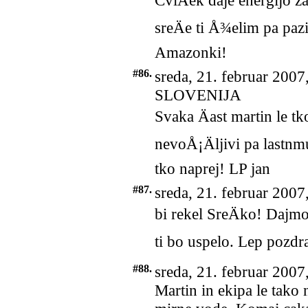
CviÄek daje energijo 
sreÄe ti Å¾elim pa paz
Amazonki!
#86.
sreda, 21. februar 2007
SLOVENIJA
Svaka Äast martin le tko
nevoÅ¡Äljivi pa lastnm
tko naprej! LP jan
#87.
sreda, 21. februar 2007
bi rekel SreÄko! Dajm
ti bo uspelo. Lep pozdr
#88.
sreda, 21. februar 2007
Martin in ekipa le tako 