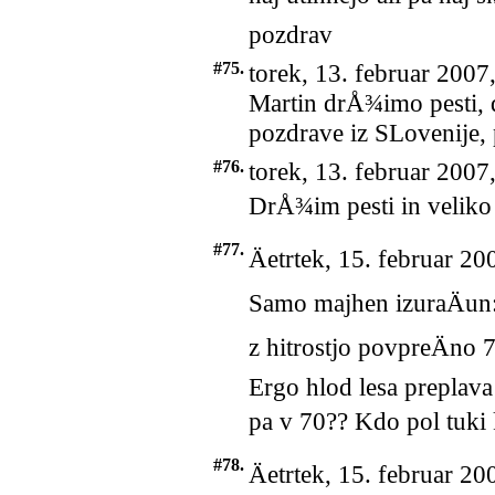
pozdrav
#75.
torek, 13. februar 2007
Martin drÅ¾imo pesti, d
pozdrave iz SLovenije,
#76.
torek, 13. februar 2007
DrÅ¾im pesti in velik
#77.
Äetrtek, 15. februar 20
Samo majhen izuraÄun:
z hitrostjo povpreÄno 
Ergo hlod lesa preplav
pa v 70?? Kdo pol tuki 
#78.
Äetrtek, 15. februar 20