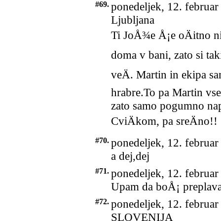
#69.
ponedeljek, 12. februar
Ljubljana
Ti JoÅ¾e Å¡e oÄitno ni
doma v bani, zato si tak
veÄ. Martin in ekipa sa
hrabre.To pa Martin vs
zato samo pogumno napr
CviÄkom, pa sreÄno!!
#70.
ponedeljek, 12. februar
a dej,dej
#71.
ponedeljek, 12. februar
Upam da boÅ¡ preplav
#72.
ponedeljek, 12. februar
SLOVENIJA