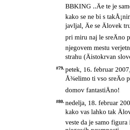
BBKING ..Äe te je sam
kako se ne bi s takÅ¡n
javljal, Äe se Älovek t
pri miru naj le sreÄno p
njegovem mestu verjetn
strahu (Äistokrvan slov
#79.
petek, 16. februar 2007
Å¾elimo ti vso sreÄo p
domov fantastiÄno!
#80.
nedelja, 18. februar 20
kako vas lahko tak Älov
veste da je samo figura