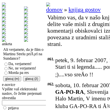
domov
»
knjiga gostov
Vabimo vas, da v našo knj
delite vaše misli z drugim
komentarji obiskovalci iz
povezana z uradnimi stališ
strani.
anketa
Ali verjamete, da je film o
Martinu Strelu priÅ¡el na
Sundance?
#61.
petek, 9. februar 2007,
Da, verjamem!
Stari ti si legenda..... 
Ne, ne verjamem!
Morda pa res
;)....vso sreÄo !!
#62.
sobota, 10. februar 200
e-novice
Vpišite vaš elektronski
GA-PO-RA
, Slovenija
naslov, če želite prejemati
Halo Martin, V imenu tv
obvestila
kluba GA-PO-RA ti Å¾el
prijava