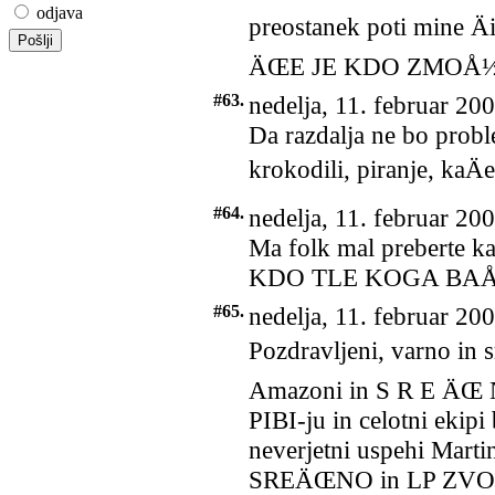
odjava
preostanek poti mine Ä
ÄŒE JE KDO ZMOÅ½EN
#63.
nedelja, 11. februar 20
Da razdalja ne bo prob
krokodili, piranje, kaÄe,
#64.
nedelja, 11. februar 20
Ma folk mal preberte 
KDO TLE KOGA BAÅ E ?
#65.
nedelja, 11. februar 20
Pozdravljeni, varno in 
Amazoni in S R E ÄŒ N
PIBI-ju in celotni ekipi 
neverjetni uspehi Mar
SREÄŒNO in LP ZVO