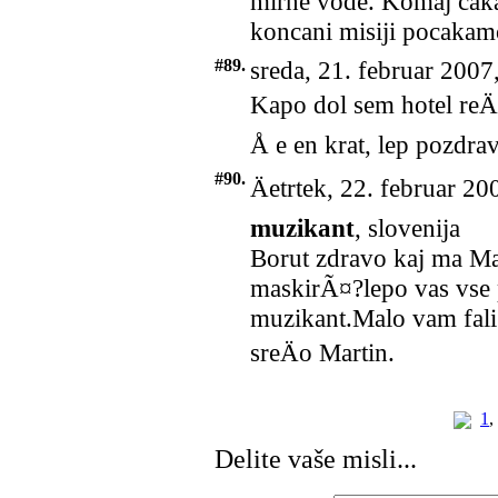
mirne vode. Komaj caka
koncani misiji pocakam
#89.
sreda, 21. februar 2007
Kapo dol sem hotel reÄi
Å e en krat, lep pozdra
#90.
Äetrtek, 22. februar 20
muzikant
, slovenija
Borut zdravo kaj ma Mar
maskirÃ¤?lepo vas vse 
muzikant.Malo vam fali 
sreÄo Martin.
1
,
Delite vaše misli...