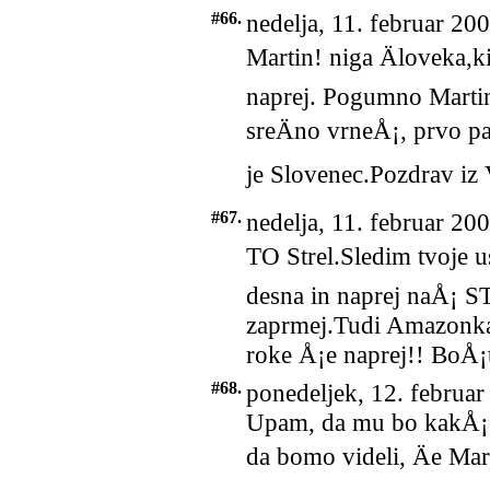
#66.
nedelja, 11. februar 20
Martin! niga Äloveka,ki 
naprej. Pogumno Martin
sreÄno vrneÅ¡, prvo pa
je Slovenec.Pozdrav iz 
#67.
nedelja, 11. februar 20
TO Strel.Sledim tvoje 
desna in naprej naÅ¡ S
zaprmej.Tudi Amazonka
roke Å¡e naprej!! BoÅ¡
#68.
ponedeljek, 12. februar
Upam, da mu bo kakÅ¡e
da bomo videli, Äe Mart