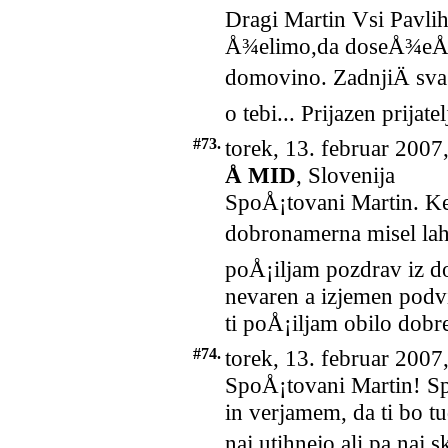
Dragi Martin Vsi Pavlih
Å¾elimo,da doseÅ¾eÅ¡ s
domovino. ZadnjiÄ sva 
o tebi... Prijazen prij
#73.
torek, 13. februar 2007
Å MID
, Slovenija
SpoÅ¡tovani Martin. K
dobronamerna misel lahk
poÅ¡iljam pozdrav iz d
nevaren a izjemen podv
ti poÅ¡iljam obilo dobr
#74.
torek, 13. februar 2007
SpoÅ¡tovani Martin! Sp
in verjamem, da ti bo tu
naj utihnejo ali pa naj